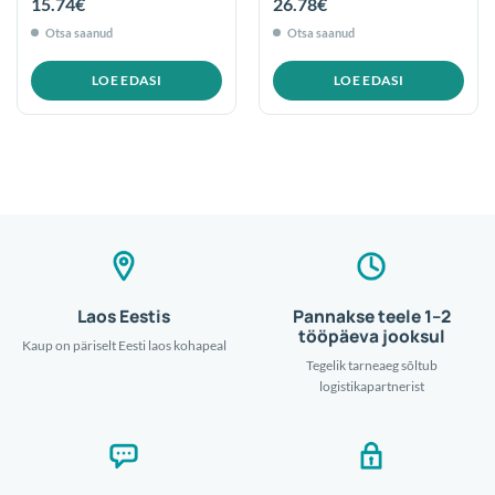
15.74
€
26.78
€
Otsa saanud
Otsa saanud
LOE EDASI
LOE EDASI
Laos Eestis
Pannakse teele 1–2
tööpäeva jooksul
Kaup on päriselt Eesti laos kohapeal
Tegelik tarneaeg sõltub
logistikapartnerist