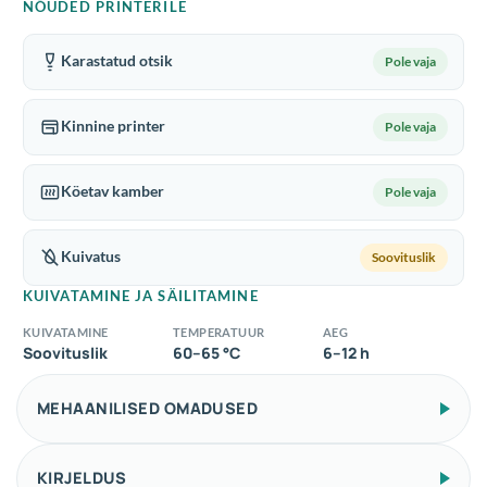
NÕUDED PRINTERILE
Karastatud otsik
Pole vaja
Kinnine printer
Pole vaja
Köetav kamber
Pole vaja
Kuivatus
Soovituslik
KUIVATAMINE JA SÄILITAMINE
KUIVATAMINE
TEMPERATUUR
AEG
Soovituslik
60–65 °C
6–12 h
MEHAANILISED OMADUSED
KIRJELDUS