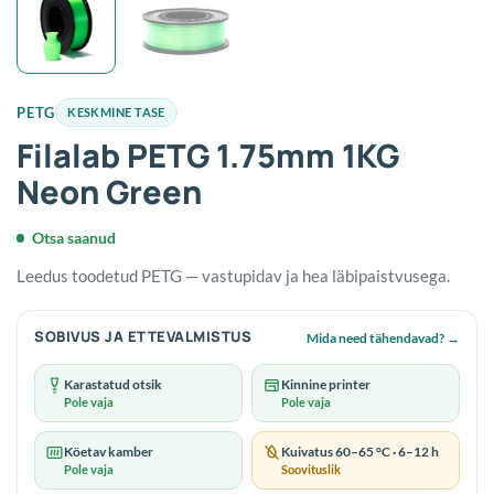
PETG
KESKMINE TASE
Filalab PETG 1.75mm 1KG
Neon Green
Otsa saanud
Leedus toodetud PETG — vastupidav ja hea läbipaistvusega.
SOBIVUS JA ETTEVALMISTUS
Mida need tähendavad?
→
Karastatud otsik
Kinnine printer
Pole vaja
Pole vaja
Köetav kamber
Kuivatus 60–65 °C · 6–12 h
Pole vaja
Soovituslik