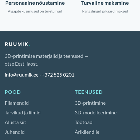
Personaalne nõustamine
Turvaline maksmine
Algajate küsimused on teretulnud
Pangalingid ja kaardimaksed
RUUMIK
.
3D-printimise materjalid ja teenused —
otse Eesti laost.
info@ruumik.ee
·
+372 525 0201
POOD
TEENUSED
Filamendid
3D-printimine
Tarvikud ja liimid
3D-modelleerimine
Alusta siit
Töötoad
Juhendid
Ärikliendile