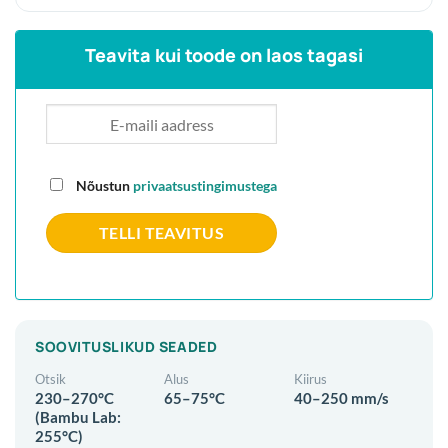
Teavita kui toode on laos tagasi
Nõustun
privaatsustingimustega
SOOVITUSLIKUD SEADED
Otsik
Alus
Kiirus
230–270°C
65–75°C
40–250 mm/s
(Bambu Lab:
255°C)