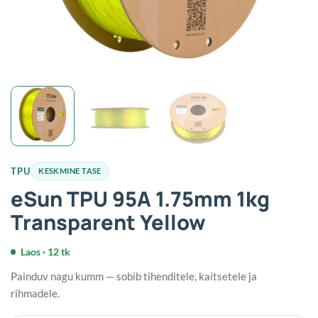
TPU
KESKMINE TASE
eSun TPU 95A 1.75mm 1kg
Transparent Yellow
Laos · 12 tk
Painduv nagu kumm — sobib tihenditele, kaitsetele ja
rihmadele.