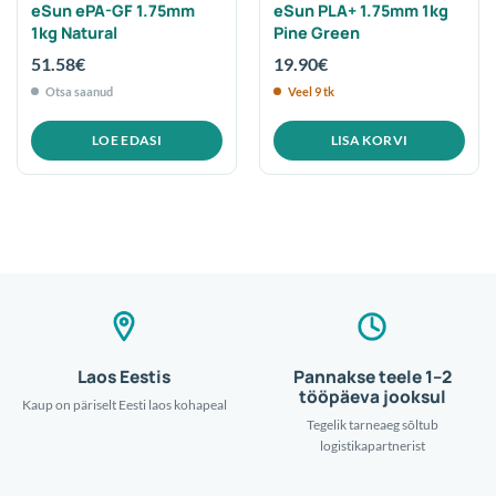
eSun ePA-GF 1.75mm
eSun PLA+ 1.75mm 1kg
1kg Natural
Pine Green
51.58
€
19.90
€
Otsa saanud
Veel 9 tk
LOE EDASI
LISA KORVI
Laos Eestis
Pannakse teele 1–2
tööpäeva jooksul
Kaup on päriselt Eesti laos kohapeal
Tegelik tarneaeg sõltub
logistikapartnerist