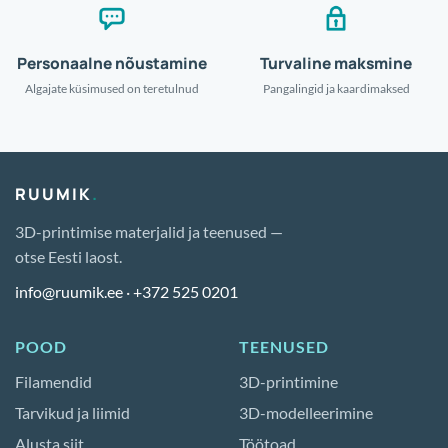
Personaalne nõustamine
Turvaline maksmine
Algajate küsimused on teretulnud
Pangalingid ja kaardimaksed
RUUMIK
.
3D-printimise materjalid ja teenused —
otse Eesti laost.
info@ruumik.ee
·
+372 525 0201
POOD
TEENUSED
Filamendid
3D-printimine
Tarvikud ja liimid
3D-modelleerimine
Alusta siit
Töötoad