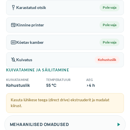
Karastatud otsik
Pole vaja
Kinnine printer
Pole vaja
Köetav kamber
Pole vaja
Kuivatus
Kohustuslik
KUIVATAMINE JA SÄILITAMINE
KUIVATAMINE
TEMPERATUUR
AEG
Kohustuslik
55 °C
>4 h
Kasuta lühikese teega (direct drive) ekstruuderit ja madalat
kiirust.
MEHAANILISED OMADUSED