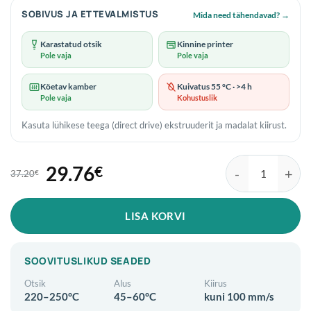
SOBIVUS JA ETTEVALMISTUS
Mida need tähendavad?
→
Karastatud otsik
Kinnine printer
Pole vaja
Pole vaja
Köetav kamber
Kuivatus 55 °C · >4 h
Pole vaja
Kohustuslik
Kasuta lühikese teega (direct drive) ekstruuderit ja madalat kiirust.
29.76
€
37.20
€
Algne
Praegune
eSun TPU 95A 1.75
hind
hind
LISA KORVI
oli:
on:
37.20€.
29.76€.
SOOVITUSLIKUD SEADED
Otsik
Alus
Kiirus
220–250°C
45–60°C
kuni 100 mm/s