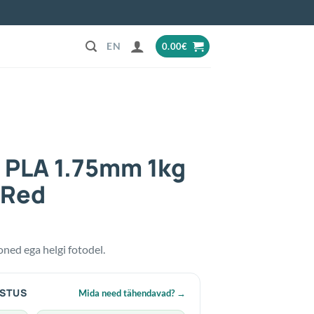
0.00
€
 PLA 1.75mm 1kg
 Red
oned ega helgi fotodel.
ISTUS
Mida need tähendavad?
→