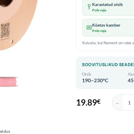
Karastatud otsik
Pole vaja
Köetav kamber
Pole vaja
Kuivata, kui filament on rabe v
SOOVITUSLIKUD SEADE
Otsik
Alu
190–230°C
45
19.89
€
eSun Matte
jeldus