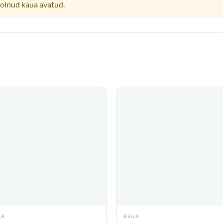
n olnud kaua avatud.
LA
ESILK