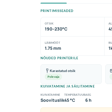
PRINTIMISSEADED
OTSIK
A
190–230°C
4
LÄBIMÕÕT
RU
1.75 mm
1
NÕUDED PRINTERILE
Karastatud otsik
Pole vaja
KUIVATAMINE JA SÄILITAMINE
KUIVATAMINE
TEMPERATUUR
AEG
Soovituslik
45 °C
6 h