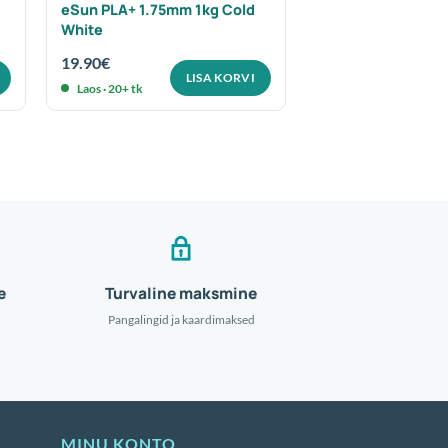
eSun PLA+ 1.75mm 1kg Cold
White
19.90
€
LISA KORVI
Laos · 20+ tk
e
Turvaline maksmine
Pangalingid ja kaardimaksed
MINU KONTO