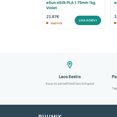
1.75mm 1kg Light
eSun eSilk PLA 1.75mm 1kg
e
Violet
21.87
€
1
LISA KORVI
LISA KORVI
Veel 4 tk
Laos Eestis
Pa
Kaup on päriselt Eesti laos kohapeal
Teg
RUUMIK
.