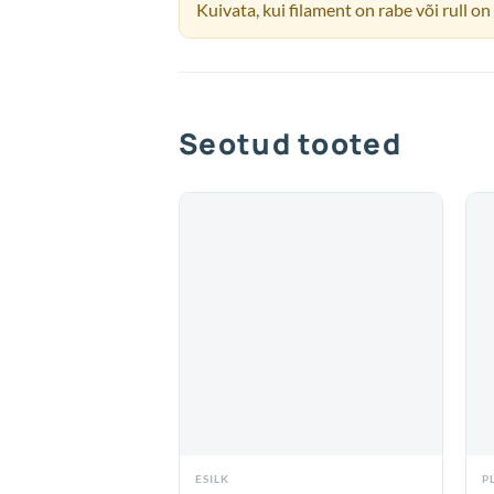
Kuivata, kui filament on rabe või rull o
Seotud tooted
ESILK
P