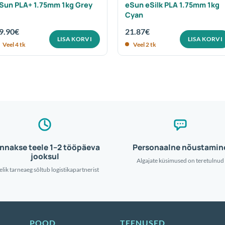
Sun PLA+ 1.75mm 1kg Grey
eSun eSilk PLA 1.75mm 1kg
Cyan
9.90
€
21.87
€
LISA KORVI
LISA KORVI
Veel 4 tk
Veel 2 tk
nnakse teele 1–2 tööpäeva
Personaalne nõustamin
jooksul
Algajate küsimused on teretulnud
elik tarneaeg sõltub logistikapartnerist
POOD
TEENUSED