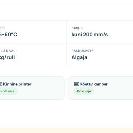
LUS
KIIRUS
5–60°C
kuni 200 mm/s
LLI KAAL
RASKUSASTE
kg/rull
Algaja
Kinnine printer
Köetav kamber
Pole vaja
Pole vaja