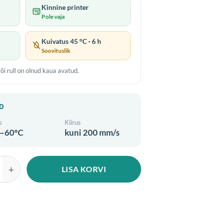
Kinnine printer
Pole vaja
Kuivatus 45 °C · 6 h
Soovituslik
õi rull on olnud kaua avatud.
D
s
Kiirus
–60°C
kuni 200 mm/s
LISA KORVI
 PLA 1.75mm 1kg Strawberry Red kogus