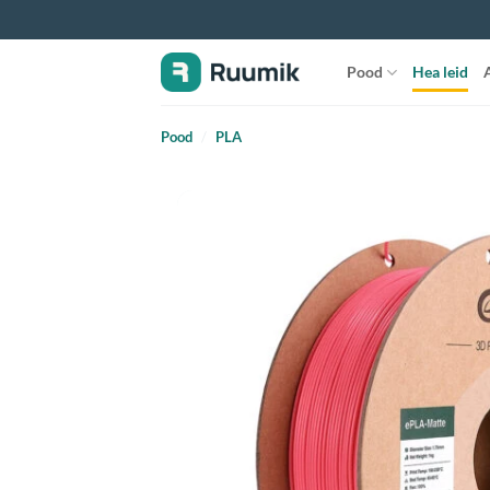
Jäta
vahele
Pood
Hea leid
A
Pood
/
PLA