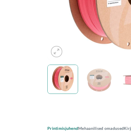
Printimisjuhend
Mehaanilised omadused
Kir