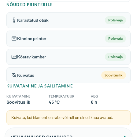
NÕUDED PRINTERILE
Karastatud otsik
Pole vaja
Kinnine printer
Pole vaja
Köetav kamber
Pole vaja
Kuivatus
Soovituslik
KUIVATAMINE JA SÄILITAMINE
KUIVATAMINE
TEMPERATUUR
AEG
Soovituslik
45 °C
6 h
Kuivata, kui filament on rabe või rull on olnud kaua avatud.