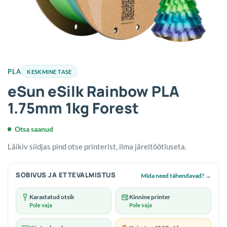
PLA
KESKMINE TASE
eSun eSilk Rainbow PLA
1.75mm 1kg Forest
Otsa saanud
Läikiv siidjas pind otse printerist, ilma järeltöötluseta.
SOBIVUS JA ETTEVALMISTUS
Mida need tähendavad?
→
Karastatud otsik
Kinnine printer
Pole vaja
Pole vaja