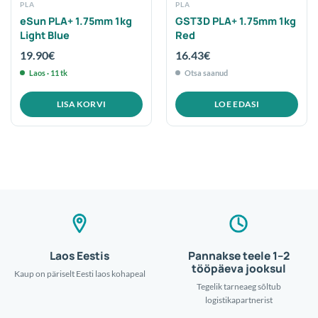
PLA
PLA
eSun PLA+ 1.75mm 1kg
GST3D PLA+ 1.75mm 1kg
Light Blue
Red
19.90
€
16.43
€
Laos · 11 tk
Otsa saanud
LISA KORVI
LOE EDASI
Laos Eestis
Pannakse teele 1–2
tööpäeva jooksul
Kaup on päriselt Eesti laos kohapeal
Tegelik tarneaeg sõltub
logistikapartnerist