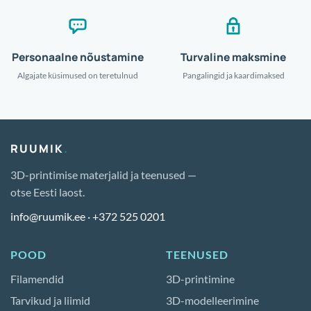
Personaalne nõustamine
Turvaline maksmine
Algajate küsimused on teretulnud
Pangalingid ja kaardimaksed
RUUMIK
.
3D-printimise materjalid ja teenused —
otse Eesti laost.
info@ruumik.ee
·
+372 525 0201
POOD
TEENUSED
Filamendid
3D-printimine
Tarvikud ja liimid
3D-modelleerimine