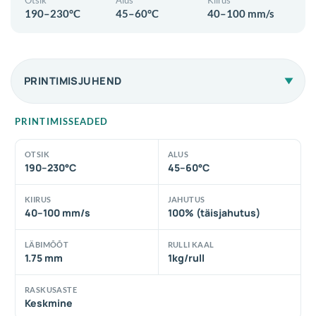
Otsik
Alus
Kiirus
190–230°C
45–60°C
40–100 mm/s
PRINTIMISJUHEND
PRINTIMISSEADED
OTSIK
ALUS
190–230°C
45–60°C
KIIRUS
JAHUTUS
40–100 mm/s
100% (täisjahutus)
LÄBIMÕÕT
RULLI KAAL
1.75 mm
1kg/rull
RASKUSASTE
Keskmine