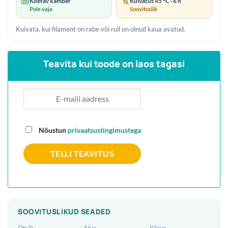
Köetav kamber
Kuivatus 45 °C · 6 h
Pole vaja
Soovituslik
Kuivata, kui filament on rabe või rull on olnud kaua avatud.
Teavita kui toode on laos tagasi
Nõustun
privaatsustingimustega
SOOVITUSLIKUD SEADED