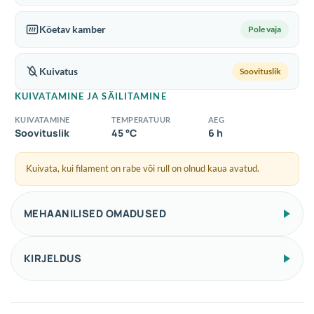
Köetav kamber
Pole vaja
Kuivatus
Soovituslik
KUIVATAMINE JA SÄILITAMINE
KUIVATAMINE
TEMPERATUUR
AEG
Soovituslik
45 °C
6 h
Kuivata, kui filament on rabe või rull on olnud kaua avatud.
MEHAANILISED OMADUSED
KIRJELDUS