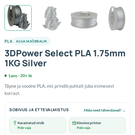
PLA
ALGAJASÕBRALIK
3DPower Select PLA 1.75mm
1KG Silver
Laos · 20+ tk
Täpne ja soodne PLA, mis prindib puhtalt juba esimesest
korrast.
SOBIVUS JA ETTEVALMISTUS
Mida need tähendavad?
→
Karastatud otsik
Kinnine printer
Pole vaja
Pole vaja