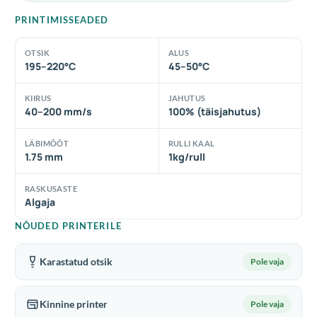
PRINTIMISSEADED
OTSIK
ALUS
195–220°C
45–50°C
KIIRUS
JAHUTUS
40–200 mm/s
100% (täisjahutus)
LÄBIMÕÕT
RULLI KAAL
1.75 mm
1kg/rull
RASKUSASTE
Algaja
NÕUDED PRINTERILE
Karastatud otsik
Pole vaja
Kinnine printer
Pole vaja