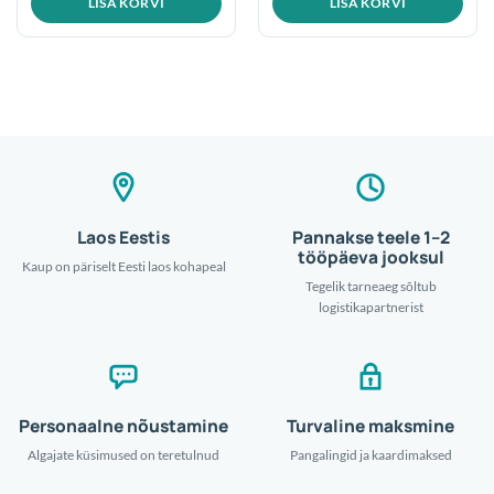
LISA KORVI
LISA KORVI
Laos Eestis
Pannakse teele 1–2
tööpäeva jooksul
Kaup on päriselt Eesti laos kohapeal
Tegelik tarneaeg sõltub
logistikapartnerist
Personaalne nõustamine
Turvaline maksmine
Algajate küsimused on teretulnud
Pangalingid ja kaardimaksed