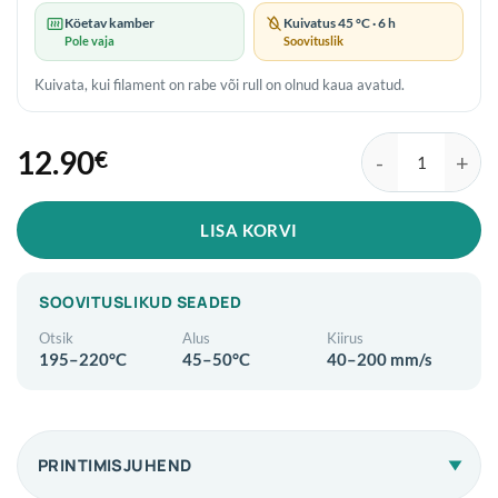
Köetav kamber
Kuivatus 45 °C · 6 h
Pole vaja
Soovituslik
Kuivata, kui filament on rabe või rull on olnud kaua avatud.
12.90
€
3DPower Select PL
LISA KORVI
SOOVITUSLIKUD SEADED
Otsik
Alus
Kiirus
195–220°C
45–50°C
40–200 mm/s
PRINTIMISJUHEND