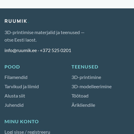
RUUMIK
.
3D-printimise materjalid ja teenused —
otse Eesti laost.
info@ruumik.ee
·
+372 525 0201
POOD
TEENUSED
Filamendid
3D-printimine
Tarvikud ja liimid
3D-modelleerimine
Alusta siit
Töötoad
Juhendid
Ärikliendile
MINU KONTO
Logi sisse / registreeru