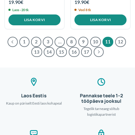
19.90
€
19.90
€
Laos · 20 tk
Veel 8 tk
LISA KORVI
LISA KORVI
1
2
3
…
8
9
10
11
12
13
14
15
16
17
Laos Eestis
Pannakse teele 1–2
tööpäeva jooksul
Kaup on päriselt Eesti laos kohapeal
Tegelik tarneaeg sõltub
logistikapartnerist