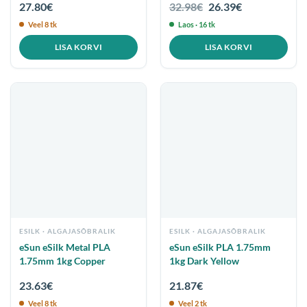
Algne
Praegune
27.80
€
32.98
€
26.39
€
hind
hind
Veel 8 tk
Laos · 16 tk
oli:
on:
32.98€.
26.39€.
LISA KORVI
LISA KORVI
ESILK
ESILK
eSun eSilk Metal PLA
eSun eSilk PLA 1.75mm
1.75mm 1kg Copper
1kg Dark Yellow
23.63
€
21.87
€
Veel 8 tk
Veel 2 tk