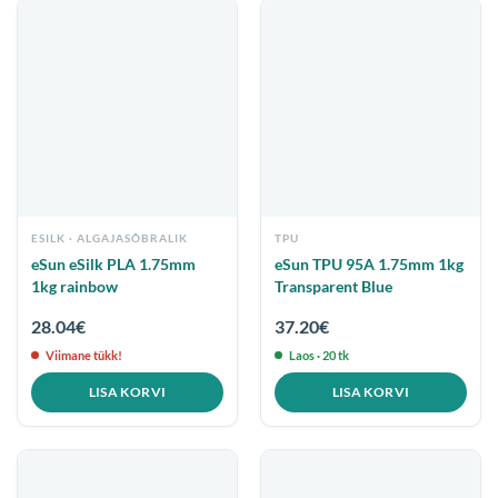
ESILK
TPU
eSun eSilk PLA 1.75mm
eSun TPU 95A 1.75mm 1kg
1kg rainbow
Transparent Blue
28.04
€
37.20
€
Viimane tükk!
Laos · 20 tk
LISA KORVI
LISA KORVI