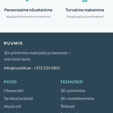
Personaalne nõustamine
Turvaline maksmine
Algajate küsimused on teretulnud
Pangalingid ja kaardimaksed
RUUMIK
.
3D-printimise materjalid ja teenused —
otse Eesti laost.
info@ruumik.ee
·
+372 525 0201
POOD
TEENUSED
Filamendid
3D-printimine
Tarvikud ja liimid
3D-modelleerimine
Alusta siit
Töötoad