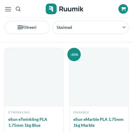
Jäta
vahele
Filtreeri
-20%
ETWINKLING
EMARBLE
eSun eTwinkling PLA
eSun eMarble PLA 1.75mm
1.75mm 1kg Blue
1kg Marble